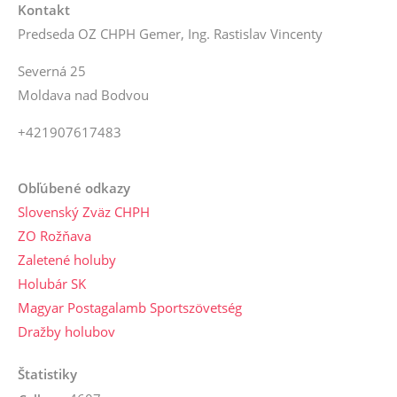
Kontakt
Predseda OZ CHPH Gemer, Ing. Rastislav Vincenty
Severná 25
Moldava nad Bodvou
+421907617483
Obľúbené odkazy
Slovenský Zväz CHPH
ZO Rožňava
Zaletené holuby
Holubár SK
Magyar Postagalamb Sportszövetség
Dražby holubov
Štatistiky